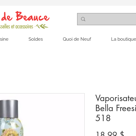
isine
Soldes
Quoi de Neuf
La boutique
Vaporisate
Bella Fre
518
Pri
18,99 $