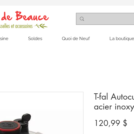
isine
Soldes
Quoi de Neuf
La boutique
T-fal Autoc
acier inox
Pr
120,99 $