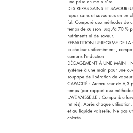
une prise en main sûre
DES REPAS SAINS ET SAVOUREUX
repas sains et savoureux en un cl
fal. Comparé aux méthodes de cui
temps de cuisson jusqu'à 70 % po
nutriments ni de saveur.
RÉPARTITION UNIFORME DE LA CH
la chaleur uniformément ; compat
compris l'induction
DÉGAGEMENT À UNE MAIN : Ne s'
système à une main pour une ouve
soupape de libération de vapeur 
CAPACITÉ : Autocuiseur de 6,3 p
temps (par rapport aux méthodes 
LAVE-VAISSELLE : Compatible lave-
retirés). Après chaque utilisation,
et au liquide vaisselle. Ne pas ut
chlorés.