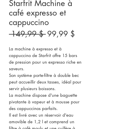
Starfrit Machine à
café expresso et
cappuccino
Prix
Prix
 149,99 $ 
99,99 $
original
promotionnel
La machine à expresso et à
cappuccino de Starfrit offre 15 bars
de pression pour un expresso riche en
saveurs.
Son système porte-filtre à double bec
peut accueillir deux tasses, idéal pour
servir plusieurs boissons.
La machine dispose d'une baguette
pivotante à vapeur et à mousse pour
des cappuccinos parfaits.
Il est livré avec un réservoir d'eau
amovible de 1,2 l et comprend un
filtre à café moulu et une cuillère à