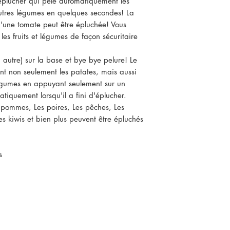
éplucher qui pèle automatiquement les
autres légumes en quelques secondes! La
d'une tomate peut être épluchée! Vous
es fruits et légumes de façon sécuritaire
ou autre) sur la base et bye bye pelure! Le
nt non seulement les patates, mais aussi
légumes en appuyant seulement sur un
tiquement lorsqu'il a fini d'éplucher.
 pommes, Les poires, Les pêches, Les
es kiwis et bien plus peuvent être épluchés
s