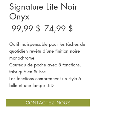
Signature Lite Noir
Onyx
Prix
Prix
 99,99 $ 
74,99 $
original
promotionnel
Outil indispensable pour les tâches du
quotidien revêtu d’une finition noire
monochrome
Couteau de poche avec 8 fonctions,
fabriqué en Suisse
Les fonctions comprennent un stylo à
bille et une lampe LED
CONTACTEZ-NOUS