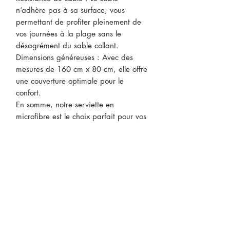
n’adhère pas à sa surface, vous
permettant de profiter pleinement de
vos journées à la plage sans le
désagrément du sable collant.
Dimensions généreuses : Avec des
mesures de 160 cm x 80 cm, elle offre
une couverture optimale pour le
confort.
En somme, notre serviette en
microfibre est le choix parfait pour vos
voyages, vos journées au camping ou
même pour une utilisation quotidienne
à la maison. Ne laissez pas l’humidité
vous ralentir – faites le choix de la
praticité et de l’efficacité avec cette
serviette incontournable !
CONTACTEZ-NOUS