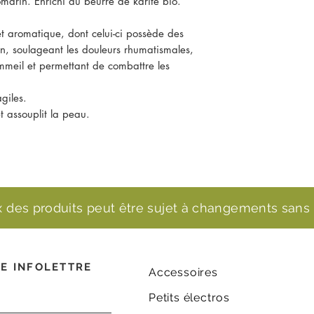
omarin. Enrichi au beurre de karité bio.
 aromatique, dont celui-ci possède des
on, soulageant les douleurs rhumatismales,
ommeil et permettant de combattre les
giles.
t assouplit la peau.
ix des produits peut être sujet à changements sans 
E INFOLETTRE
Accessoires
Petits électros