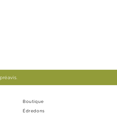
préavis.
Boutique
Édredons