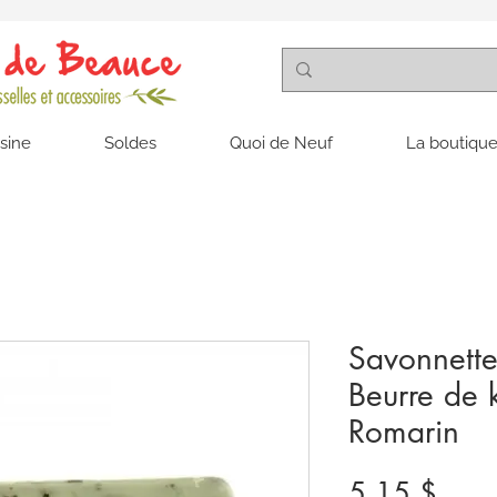
isine
Soldes
Quoi de Neuf
La boutique
Savonnette
Beurre de 
Romarin
Prix
5,15 $