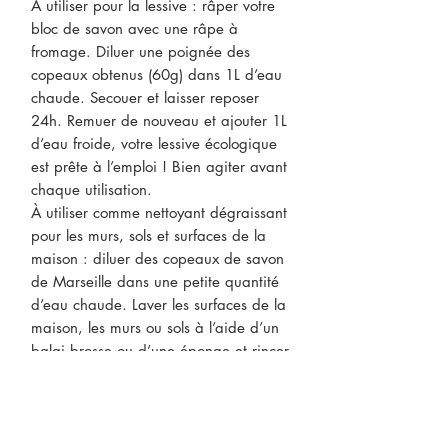
À utiliser pour la lessive : râper votre
bloc de savon avec une râpe à
fromage. Diluer une poignée des
copeaux obtenus (60g) dans 1L d’eau
chaude. Secouer et laisser reposer
24h. Remuer de nouveau et ajouter 1L
d’eau froide, votre lessive écologique
est prête à l’emploi ! Bien agiter avant
chaque utilisation.
À utiliser comme nettoyant dégraissant
pour les murs, sols et surfaces de la
maison : diluer des copeaux de savon
de Marseille dans une petite quantité
d’eau chaude. Laver les surfaces de la
maison, les murs ou sols à l’aide d’un
balai brosse ou d’une éponge et rincer
à l’eau claire.
À utiliser comme nettoyant pour laver
les fruits et légumes : Laver l’aliment
avec un peu de savon de Marseille et