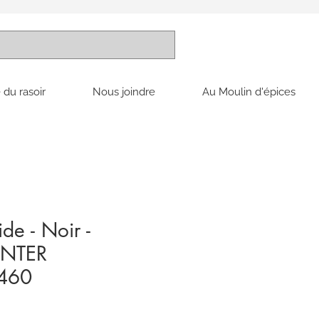
 du rasoir
Nous joindre
Au Moulin d'épices
de - Noir -
INTER
460
x