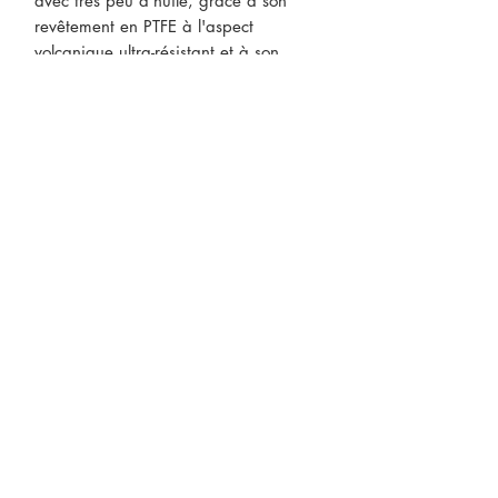
avec très peu d'huile, grâce à son
revêtement en PTFE à l'aspect
volcanique ultra-résistant et à son
revêtement extérieur en silicone haute
résistance à la chaleur.
CONTACTEZ-NOUS
* Le prix des produits peut être
sujet à changements sans préavis.
ABONNEZ-VOUS À NOTRE
INFOLETTRE
S'abonner