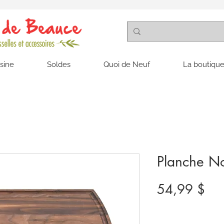
isine
Soldes
Quoi de Neuf
La boutique
Planche N
Pri
54,99 $