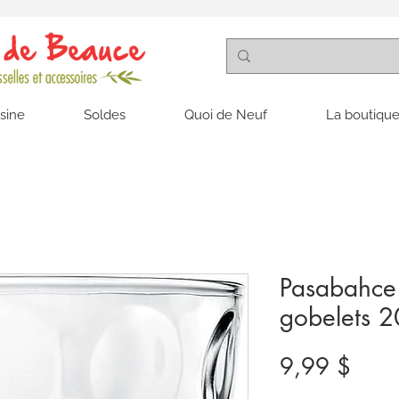
isine
Soldes
Quoi de Neuf
La boutique
Pasabahce
gobelets 2
Prix
9,99 $