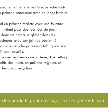
ssairement être lentes lorsque votre tout-
en peluche paresseux avec de longs bras et
al en peluche réaliste avec une fourrure
 invitant pour des journées de jeu.
doux est prêt à se glisser dans les
nocturnes avec son joli nez boutonné.
vec cette peluche paresseux fabriquée avec
riaux recyclés.
ues respectueuses de la Terre, The Petting
etits des jouets en peluche mignons et
illes d'eau recyclées.
ix des produits peut être sujet à changements sans 