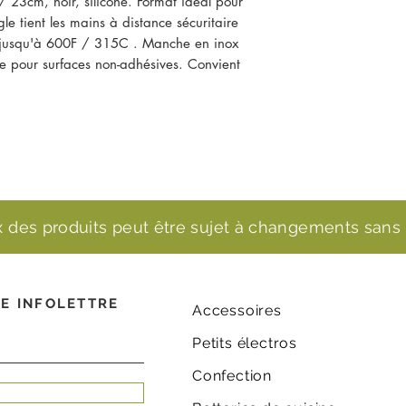
 / 23cm, noir, silicone. Format idéal pour
gle tient les mains à distance sécuritaire
ur jusqu'à 600F / 315C . Manche en inox
re pour surfaces non-adhésives. Convient
ix des produits peut être sujet à changements sans 
E INFOLETTRE
Accessoires
Petits électros
Confection