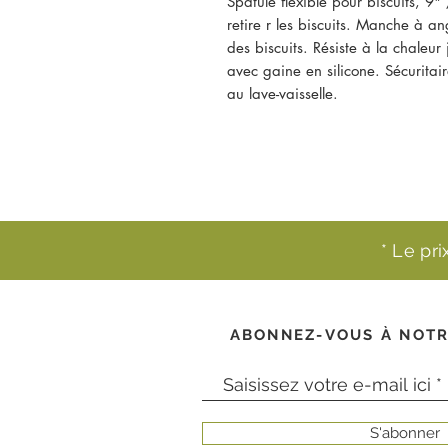
Spatule flexible pour biscuits, 9"
retire r les biscuits. Manche à an
des biscuits. Résiste à la chale
avec gaine en silicone. Sécuritai
au lave-vaisselle.
* Le pr
ABONNEZ-VOUS À NOTR
S'abonner