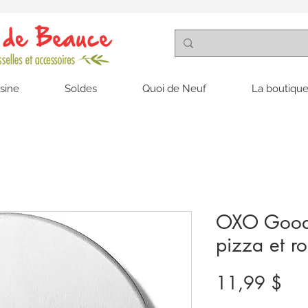
isine
Soldes
Quoi de Neuf
La boutique
OXO Good 
pizza et ro
Pri
11,99 $