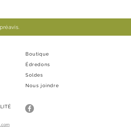
préavis.
Boutique
Édredons
Soldes
Nous joindre
LITÉ
c.com