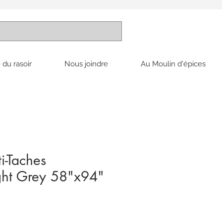
 du rasoir
Nous joindre
Au Moulin d'épices
-Taches
ght Grey 58"x94"
x