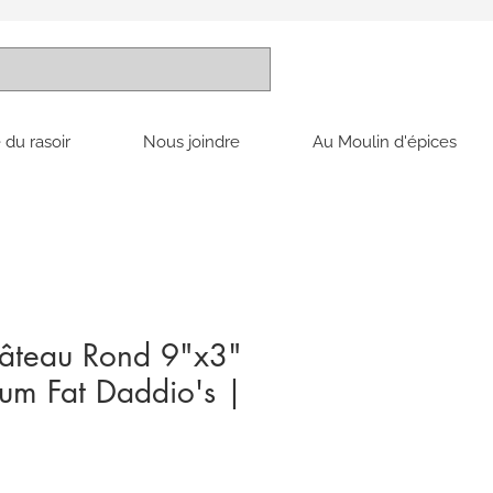
 du rasoir
Nous joindre
Au Moulin d'épices
âteau Rond 9"x3"
ium Fat Daddio's |
x