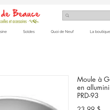
isine
Soldes
Quoi de Neuf
La boutique
Moule à G
en allumin
PRD-93
Pri
23,99 $