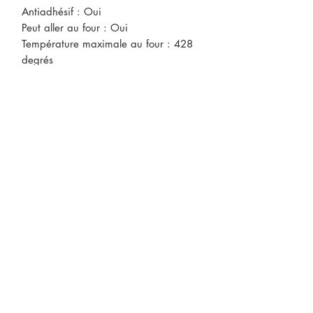
Antiadhésif : Oui
Peut aller au four : Oui
Température maximale au four : 428
degrés
Lavable au lave-vaisselle : Oui
Couleurs et nuances
Couleur : Confetti blanc
CONTACTEZ-NOUS
* Le prix des produits peut être
sujet à changements sans préavis.
ABONNEZ-VOUS À NOTRE
INFOLETTRE