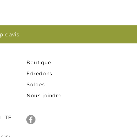
préavis.
Boutique
Édredons
Soldes
Nous joindre
LITÉ
c.com