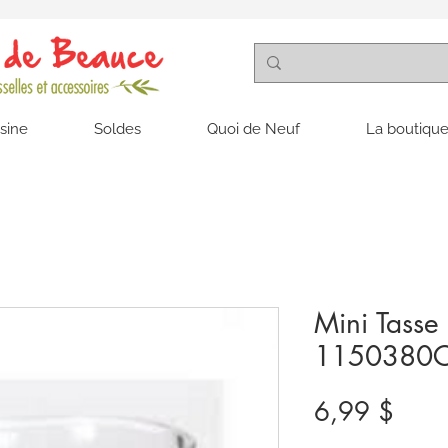
isine
Soldes
Quoi de Neuf
La boutique
Mini Tass
1150380C
Prix
6,99 $