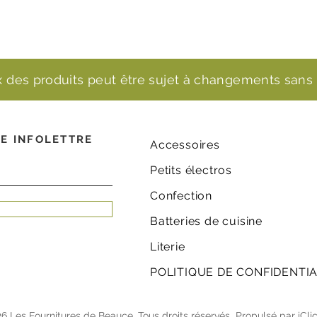
ix des produits peut être sujet à changements sans 
E INFOLETTRE
Accessoires
Petits électros
Confection
Batteries de cuisine
Literie
POLITIQUE DE CONFIDENTIA
6 Les Fournitures de Beauce. Tous droits réservés.
Propulsé par
iCli