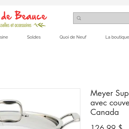
isine
Soldes
Quoi de Neuf
La boutique
Meyer Supe
avec couve
Canada
Pr
126,99 $