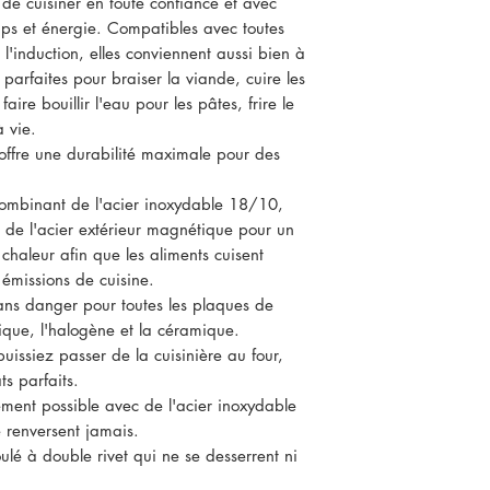
de cuisiner en toute confiance et avec
mps et énergie. Compatibles avec toutes
l'induction, elles conviennent aussi bien à
t parfaites pour braiser la viande, cuire les
aire bouillir l'eau pour les pâtes, frire le
à vie.
offre une durabilité maximale pour des
combinant de l'acier inoxydable 18/10,
 de l'acier extérieur magnétique pour un
 chaleur afin que les aliments cuisent
missions de cuisine.
sans danger pour toutes les plaques de
rique, l'halogène et la céramique.
uissiez passer de la cuisinière au four,
ts parfaits.
ement possible avec de l'acier inoxydable
 renversent jamais.
lé à double rivet qui ne se desserrent ni