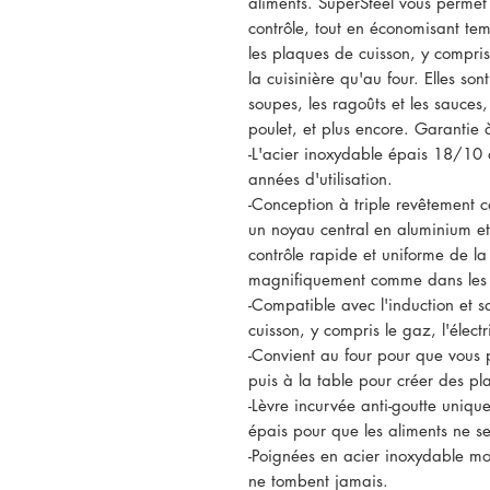
aliments. SuperSteel vous permet 
contrôle, tout en économisant te
les plaques de cuisson, y compris 
la cuisinière qu'au four. Elles son
soupes, les ragoûts et les sauces, f
poulet, et plus encore. Garantie 
-L'acier inoxydable épais 18/10 
années d'utilisation.
-Conception à triple revêtement 
un noyau central en aluminium et
contrôle rapide et uniforme de la
magnifiquement comme dans les é
-Compatible avec l'induction et 
cuisson, y compris le gaz, l'élect
-Convient au four pour que vous p
puis à la table pour créer des pla
-Lèvre incurvée anti-goutte uniqu
épais pour que les aliments ne se
-Poignées en acier inoxydable mou
ne tombent jamais.