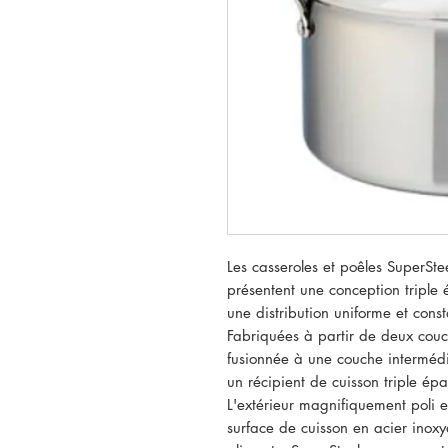
Les casseroles et poêles SuperSt
présentent une conception triple é
une distribution uniforme et cons
Fabriquées à partir de deux couc
fusionnée à une couche intermédia
un récipient de cuisson triple ép
L'extérieur magnifiquement poli e
surface de cuisson en acier inox