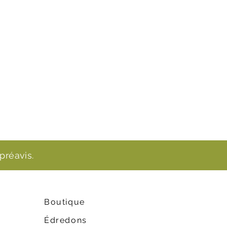
préavis.
Boutique
Édredons