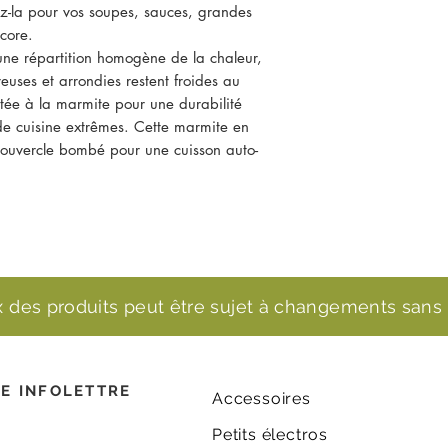
sez-la pour vos soupes, sauces, grandes
ncore.
une répartition homogène de la chaleur,
euses et arrondies restent froides au
tée à la marmite pour une durabilité
de cuisine extrêmes. Cette marmite en
couvercle bombé pour une cuisson auto-
ix des produits peut être sujet à changements sans 
E INFOLETTRE
Accessoires
Petits électros