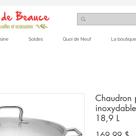
isine
Soldes
Quoi de Neuf
La boutique
Chaudron p
inoxydabl
18,9 L
Pr
169,99 $