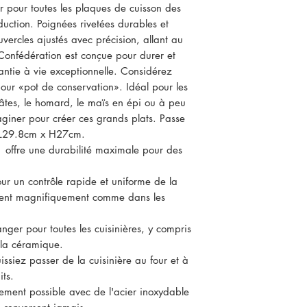
r pour toutes les plaques de cuisson des
duction. Poignées rivetées durables et
ouvercles ajustés avec précision, allant au
e Confédération est conçue pour durer et
antie à vie exceptionnelle. Considérez
our «pot de conservation». Idéal pour les
 pâtes, le homard, le maïs en épi ou à peu
giner pour créer ces grands plats. Passe
x L29.8cm x H27cm.
 offre une durabilité maximale pour des
r un contrôle rapide et uniforme de la
isent magnifiquement comme dans les
ger pour toutes les cuisinières, y compris
t la céramique.
ssiez passer de la cuisinière au four et à
its.
uement possible avec de l'acier inoxydable