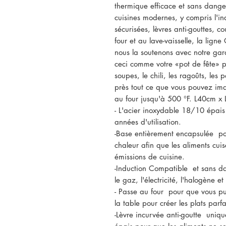
thermique efficace et sans dange
cuisines modernes, y compris l'in
sécurisées, lèvres anti-gouttes, c
four et au lave-vaisselle, la lign
nous la soutenons avec notre gar
ceci comme votre «pot de fête» p
soupes, le chili, les ragoûts, les
près tout ce que vous pouvez ima
au four jusqu'à 500 °F. L40cm 
- L'acier inoxydable 18/10 épais
années d'utilisation.
-Base entièrement encapsulée pou
chaleur afin que les aliments cu
émissions de cuisine.
-Induction Compatible et sans dan
le gaz, l'électricité, l'halogène e
- Passe au four pour que vous pui
la table pour créer les plats parfa
-Lèvre incurvée anti-goutte uniq