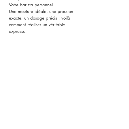
Votre barista personnel
Une mouture idéale, une pression
exacte, un dosage précis : voilà
comment réaliser un véritable
expresso.
Plus de corvées
Rincez le porte-filtre ou essuyez-le avec
un chiffon : il n'y a pas de recoins à
nettoyer.
CONTACTEZ-NOUS
* Le prix des produits peut être
sujet à changements sans préavis.
ABONNEZ-VOUS À NOTRE
INFOLETTRE