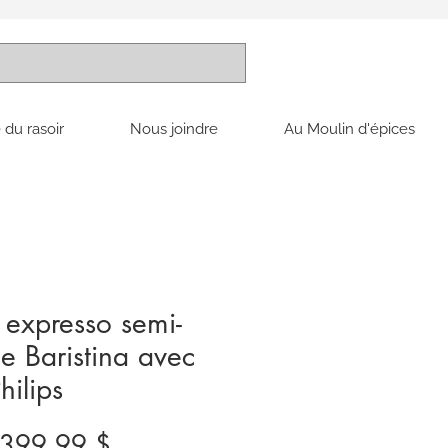
 du rasoir
Nous joindre
Au Moulin d'épices
expresso semi-
e Baristina avec
hilips
Prix
Prix
399,99 $