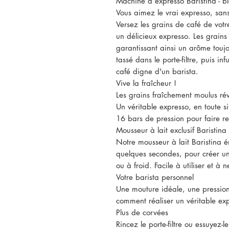
Machine à expresso Baristina - b
Vous aimez le vrai expresso, sans
Versez les grains de café de votr
un délicieux expresso. Les grains
garantissant ainsi un arôme toujo
tassé dans le porte-filtre, puis i
café digne d'un barista.
Vive la fraîcheur !
Les grains fraîchement moulus rév
Un véritable expresso, en toute si
16 bars de pression pour faire res
Mousseur à lait exclusif Baristina 
Notre mousseur à lait Baristina é
quelques secondes, pour créer u
ou à froid. Facile à utiliser et à n
Votre barista personnel
Une mouture idéale, une pression
comment réaliser un véritable ex
Plus de corvées
Rincez le porte-filtre ou essuyez-l