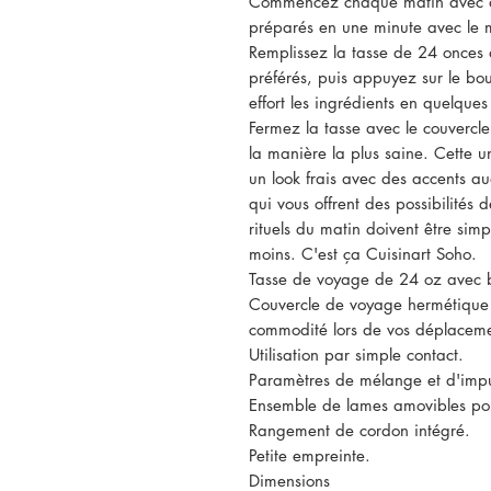
Commencez chaque matin avec de
préparés en une minute avec le 
Remplissez la tasse de 24 onces a
préférés, puis appuyez sur le bo
effort les ingrédients en quelque
Fermez la tasse avec le couvercl
la manière la plus saine. Cette un
un look frais avec des accents au
qui vous offrent des possibilités 
rituels du matin doivent être simp
moins. C'est ça Cuisinart Soho.
Tasse de voyage de 24 oz avec b
Couvercle de voyage hermétique 
commodité lors de vos déplaceme
Utilisation par simple contact.
Paramètres de mélange et d'impu
Ensemble de lames amovibles pou
Rangement de cordon intégré.
Petite empreinte.
Dimensions