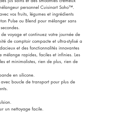
s jus sains et des smoothies crémeux
mélangeur personnel Cuisinart Soho™.
vec vos fruits, légumes et ingrédients
uton Pulse ou Blend pour mélanger sans
s secondes.
e de voyage et continuez votre journée de
ité de comptoir compacte et ultra-stylisé a
dacieux et des fonctionnalités innovantes
de mélange rapides, faciles et infinies. Les
les et minimalistes, rien de plus, rien de
ande en silicone.
avec boucle de transport pour plus de
nts.
lsion.
r un nettoyage facile.