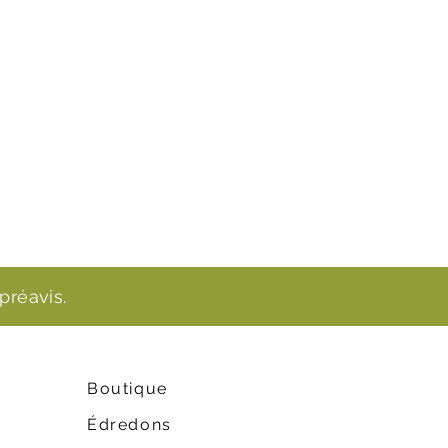
préavis.
Boutique
Édredons