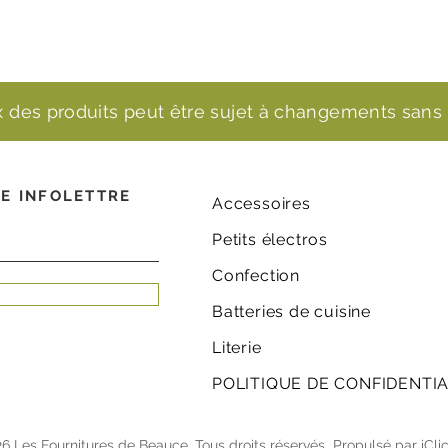
ix des produits peut être sujet à changements sans 
E INFOLETTRE
Accessoires
Petits électros
Confection
Batteries de cuisine
Literie
POLITIQUE DE CONFIDENTIA
6 Les Fournitures de Beauce. Tous droits réservés.
Propulsé par
iCli