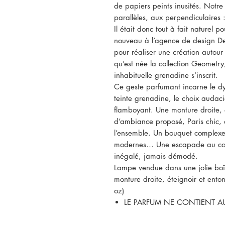
de papiers peints inusités. Notre
parallèles, aux perpendiculaires :
Il était donc tout à fait naturel 
nouveau à l’agence de design De
pour réaliser une création autour
qu’est née la collection Geometr
inhabituelle grenadine s’inscrit.
Ce geste parfumant incarne le d
teinte grenadine, le choix audacie
flamboyant. Une monture droite, é
d’ambiance proposé, Paris chic, 
l’ensemble. Un bouquet complexe d
modernes… Une escapade au cœur 
inégalé, jamais démodé.
Lampe vendue dans une jolie boît
monture droite, éteignoir et ento
oz)
LE PARFUM NE CONTIENT 