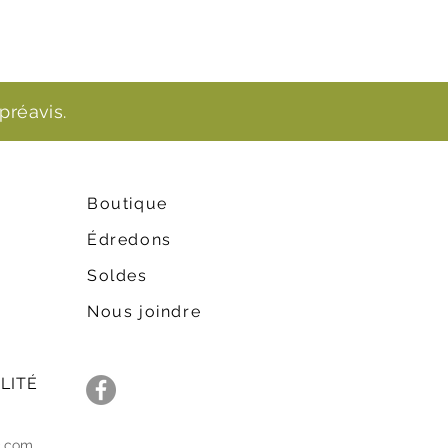
préavis.
Boutique
Édredons
Soldes
Nous joindre
LITÉ
c.com