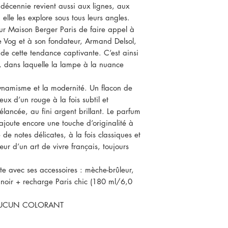
 décennie revient aussi aux lignes, aux
 elle les explore sous tous leurs angles.
pour Maison Berger Paris de faire appel à
 Vog et à son fondateur, Armand Delsol,
 de cette tendance captivante. C’est ainsi
y, dans laquelle la lampe à la nuance
ynamisme et la modernité. Un flacon de
ux d’un rouge à la fois subtil et
lancée, au fini argent brillant. Le parfum
ajoute encore une touche d’originalité à
e notes délicates, à la fois classiques et
d’un art de vivre français, toujours
e avec ses accessoires : mèche-brûleur,
nnoir + recharge Paris chic (180 ml/6,0
AUCUN COLORANT