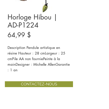
Horloge Hibou |
AD-P1224
Prix
64,99 $
Description Pendule artistique en 
résine Hauteur : 28 cmLargeur : 25 
cmPile AA non fourniePeinte à la 
mainDesigner : Michelle AllenGarantie 
: 1 an
CONTACTEZ-NOUS