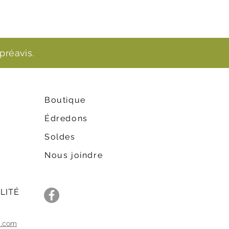
préavis.
Boutique
Édredons
Soldes
Nous joindre
LITÉ
c.com