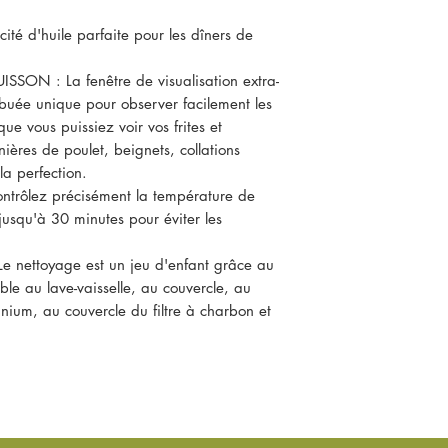
ité d'huile parfaite pour les dîners de
ON : La fenêtre de visualisation extra-
ibuée unique pour observer facilement les
ue vous puissiez voir vos frites et
ières de poulet, beignets, collations
la perfection.
lez précisément la température de
 jusqu'à 30 minutes pour éviter les
 nettoyage est un jeu d'enfant grâce au
ble au lave-vaisselle, au couvercle, au
minium, au couvercle du filtre à charbon et