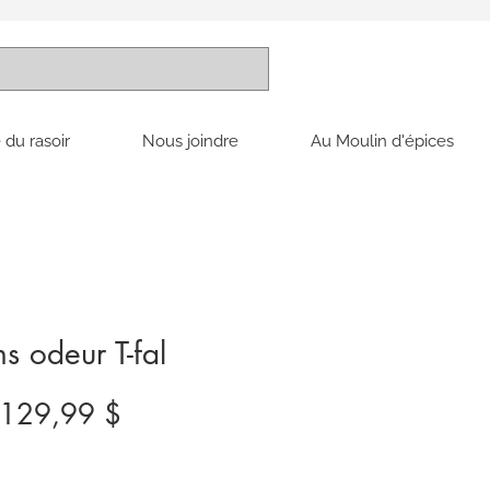
 du rasoir
Nous joindre
Au Moulin d'épices
ns odeur T-fal
Prix
Prix
129,99 $
original
promotionnel