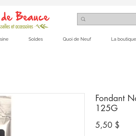
isine
Soldes
Quoi de Neuf
La boutique
Fondant No
125G
Prix
5,50 $