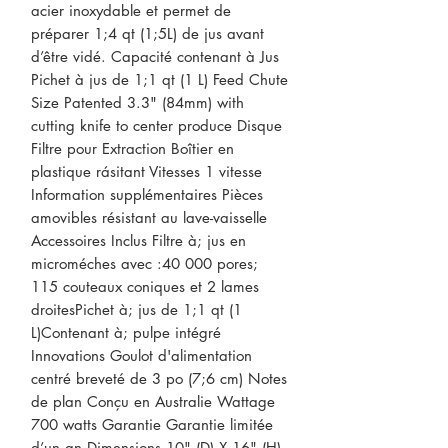
acier inoxydable et permet de 
préparer 1;4 qt (1;5L) de jus avant 
d’être vidé. Capacité contenant à Jus 
Pichet à jus de 1;1 qt (1 L) Feed Chute 
Size Patented 3.3" (84mm) with 
cutting knife to center produce Disque 
Filtre pour Extraction Boîtier en 
plastique rásitant Vitesses 1 vitesse 
Information supplémentaires Pièces 
amovibles résistant au lave-vaisselle 
Accessoires Inclus Filtre à; jus en 
microméches avec :40 000 pores; 
115 couteaux coniques et 2 lames 
droitesPichet à; jus de 1;1 qt (1 
L)Contenant à; pulpe intégré 
Innovations Goulot d'alimentation 
centré breveté de 3 po (7;6 cm) Notes 
de plan Conçu en Australie Wattage 
700 watts Garantie Garantie limitée 
d’un an Dimensions 10" (D) X 16" (H) 