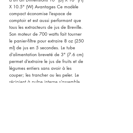
X 10.5" (W) Avantages Ce modèle 
compact économise l’espace de 
comptoir et est aussi performant que 
tous les extracteurs de jus de Breville. 
Son moteur de 700 watts fait tourner 
le panier-filtre pour extraire 8 oz (250 
ml) de jus en 5 secondes. Le tube 
d’alimentation breveté de 3" (7.6 cm) 
permet d’extraire le jus de fruits et de 
légumes entiers sans avoir à les 
couper; les trancher ou les peler. Le 
récipient à pulpe interne s’assemble 
facilement à la base en acier 
inoxydable et permet de préparer 1;4 
qt (1;5L) de jus avant d’être vidé. 
Toutes les pièces vont sur le plateau 
supérieur du lave-vaisselle et une 
brosse de nettoyage est offerte.