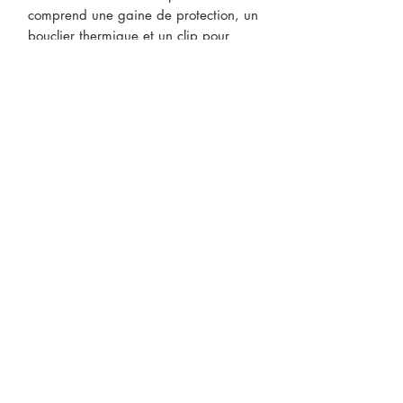
comprend une gaine de protection, un
bouclier thermique et un clip pour
thermomètre à bonbons pour
pot/poêle.
CONTACTEZ-NOUS
* Le prix des produits peut être
sujet à changements sans préavis.
ABONNEZ-VOUS À NOTRE
INFOLETTRE
S'abonner