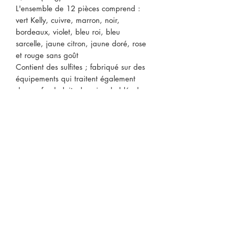
L'ensemble de 12 pièces comprend :
vert Kelly, cuivre, marron, noir,
bordeaux, violet, bleu roi, bleu
sarcelle, jaune citron, jaune doré, rose
et rouge sans goût
Contient des sulfites ; fabriqué sur des
équipements qui traitent également
des œufs, du lait, du soja, du blé, des
arachides, des noix, du sésame, du
poisson et des crustacés
Contient des ingrédients issus de la
bio-ingénierie.
CONTACTEZ-NOUS
* Le prix des produits peut être
sujet à changements sans préavis.