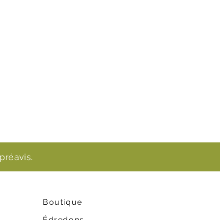
préavis.
Boutique
Édredons