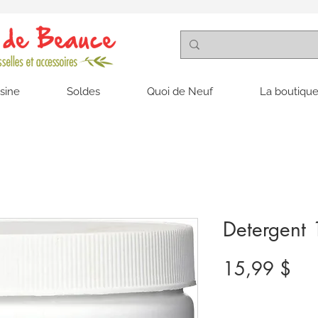
isine
Soldes
Quoi de Neuf
La boutique
Detergent 
Pri
15,99 $