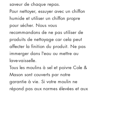
saveur de chaque repas.
Pour nettoyer, essuyer avec un chiffon
humide et utiliser un chiffon propre
pour sécher. Nous vous
recommandons de ne pas utiliser de
produits de nettoyage car cela peut
affecter la finition du produit. Ne pas
immerger dans l'eau ou mettre au
lave-vaisselle.
Tous les moulins à sel et poivre Cole &
Mason sont couverts par notre
garantie à vie. Si votre moulin ne
répond pas aux normes élevées et aux
attentes des produits Cole & Mason,
nous serons heureux de remplacer
votre moulin par une alternative à une
valeur équivalente. La casse
accidentelle, les mauvais soins et les
dommages causés par une mauvaise