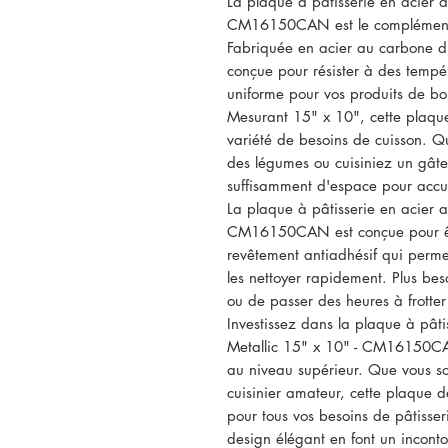
La plaque à pâtisserie en acier 
CM16150CAN est le complément pa
Fabriquée en acier au carbone du
conçue pour résister à des tempér
uniforme pour vos produits de bo
Mesurant 15" x 10", cette plaque 
variété de besoins de cuisson. Qu
des légumes ou cuisiniez un gâte
suffisamment d'espace pour accuei
La plaque à pâtisserie en acier 
CM16150CAN est conçue pour être
revêtement antiadhésif qui permet
les nettoyer rapidement. Plus besoi
ou de passer des heures à frotter 
Investissez dans la plaque à pât
Metallic 15" x 10" - CM16150CAN 
au niveau supérieur. Que vous s
cuisinier amateur, cette plaque 
pour tous vos besoins de pâtisser
design élégant en font un inconto