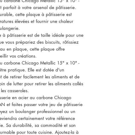
au carbone Chicago Metallic 15" x 10" -
rfait à votre arsenal de pâtisserie.
rable, cette plaque à pâtisserie est
atures élevées et fournir une chaleur
ulangerie.
à pâtisserie est de taille idéale pour une
e vous prépariez des biscuits, rôtissiez
au en plaque, cette plaque offre
llir vos créations.
au carbone Chicago Metallic 15" x 10" -
 pratique. Elle est dotée d'un
 de retirer facilement les aliments et de
n de lutter pour retirer les aliments collés
les casseroles.
isserie en acier au carbone Chicago
et faites passer votre jeu de pâtisserie
oyez un boulanger professionnel ou un
deviendra certainement votre référence
ie. Sa durabilité, sa commodité et son
urnable pour toute cuisine. Ajoutez-la à