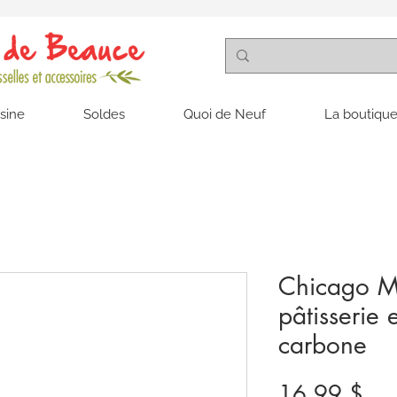
isine
Soldes
Quoi de Neuf
La boutique
Chicago Me
pâtisserie 
carbone
Pri
16,99 $