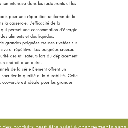
ation intensive dans les restaurants et les
épais pour une répartition uniforme de la
s la casserole. L'efficacité de la
ce qui permet une consommation d'énergie
des aliments et des liquides.
de grandes poignées creuses rivetées sur
nsive et répétitive. Les poignées creuses
curité des utilisateurs lors du déplacement
un endroit à un autre.
onnels de la série Element offrent un
 sacrifier la qualité ni la durabilité. Cette
 couvercle est idéale pour les grandes
ix des produits peut être sujet à changements sans 