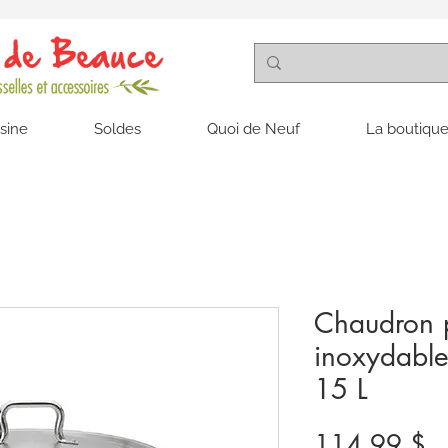
isine
Soldes
Quoi de Neuf
La boutique
Chaudron p
inoxydabl
15 L
Pr
114,99 $