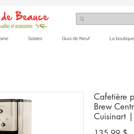
isine
Soldes
Quoi de Neuf
La boutique
Cafetière
Brew Centr
Cuisinart
Pr
135,99 $