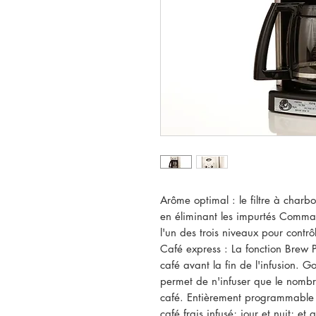
Arôme optimal : le filtre à charb
en éliminant les impurtés Comman
l'un des trois niveaux pour contrô
Café express : La fonction Brew 
café avant la fin de l'infusion. G
permet de n'infuser que le nombre
café. Entièrement programmable :
café frais infusé; jour et nuit; et