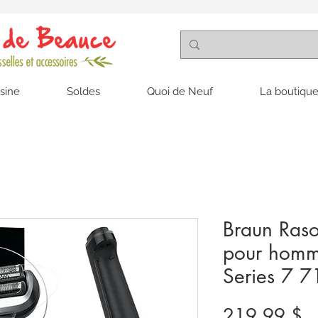
isine
Soldes
Quoi de Neuf
La boutique
Braun Raso
pour homm
Series 7 
Pr
219,99 $