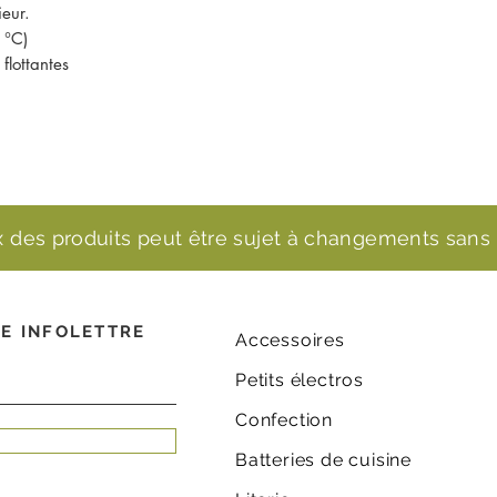
ieur.
 °C)
flottantes
ix des produits peut être sujet à changements sans 
E INFOLETTRE
Accessoires
Petits électros
Confection
Batteries de cuisine