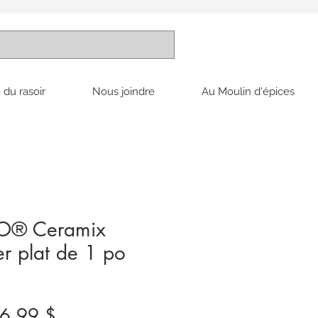
 du rasoir
Nous joindre
Au Moulin d'épices
RO® Ceramix
r plat de 1 po
ix
Prix
6,99 $