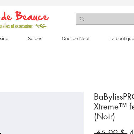
isine
Soldes
Quoi de Neuf
La boutique
BaBylissP
Xtreme™ fe
(Noir)
Pr
 65,99 $ 
4